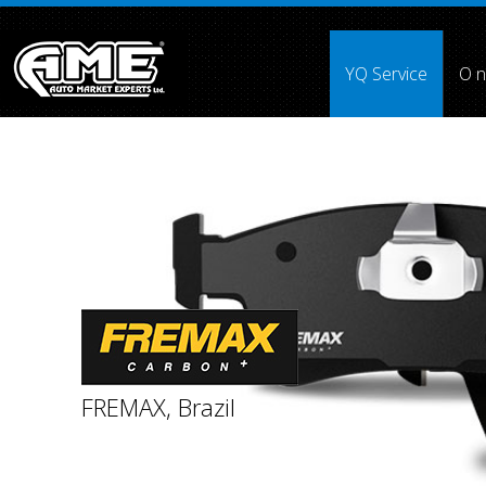
">
YQ Service
O 
Array ( [0] => [1] =>
[2] =>
[3] =>
[4] =>
[5] =>
[6] =>
[7] =
FREMAX, Brazil