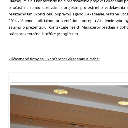
Hlavnou misiou konferencie bolo predstavenie projektu Akadémie pot
o účasť na tomto obrovskom projekte profesijného vzdelávania 
realizačný tím ukončí celú prípravnú agendu Akadémie, vrátane vzdel
2014 začneme s oficiálnou prezentáciou konceptu Akadémie vybraným
záujmu o prezentáciu, kontaktujte našich Manažérov predaja a doho
našej prezentačnej brožúre (v angličtine).
Zúčastnené firmy na 1.konferencii Akadémie v Prahe: