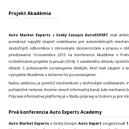
Projekt Akadémia
Auto Market Experts
a
český časopis AutoEXPERT
mali ambíc
ponúknuť najvyšší stupeň vzdelávania pre automobilových mechaniko
skutočných odborníkov s obrovskými skúsenosťami a praxou v obla
predstavená 13.novembra 2013 na konferencii Akadémie v Prahe
rozbehnutom projekte (v januári 2014). Z uvedeného dôvodu spoločnosť
oblasti. S poľutovaním oznamujeme všetkým, ktorí mali záujem o t
v projekte Akadémie a dočasne ho pozastavujeme.
Našou ambíciou je pomôcť mechanikom s technickým vzdelávaním, inf
počiatočné riešenie chceme otvoriť informačný kanál, kde mechanici 
Príprava informačnej platformy je v štádiu prípravy a čoskoro ju pre Vá
Prvá konferencia Auto Experts Academy
Auto Market Experts
a český časopis
Auto Expert
zorganizovali
1