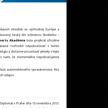
liacich stredísk vo východnej Európe a
orený český tím inžinierov školiteľov –
perts Akadémie
bola prvýkrát oficiálne
kávane rozhodol nepokračovať v tomto
giu a dočasne pozastaviť aktivity v tejto
cu s nami, že momentálne nepokračujeme
lasti automobilového opravárenstva. Ako
ch údajov.
i Diplomat v Prahe dňa 13.novembra 2013.