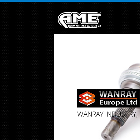
">
Array ( [0] =>
[1] =>
[2] =>
[3] =>
WANRAY INDUSTRY, 