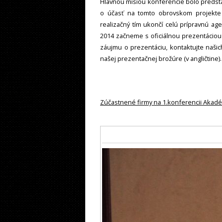
Hlavnou misiou konferencie bolo predst
o účasť na tomto obrovskom projekte 
realizačný tím ukončí celú prípravnú ag
2014 začneme s oficiálnou prezentáciou
záujmu o prezentáciu, kontaktujte naši
našej prezentačnej brožúre (v angličtine)
Zúčastnené firmy na 1.konferencii Akadé