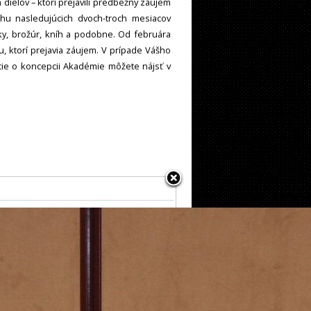
elov – ktorí prejavili predbežný záujem
hu nasledujúcich dvoch-troch mesiacov
nky, brožúr, kníh a podobne. Od februára
 ktorí prejavia záujem. V prípade Vášho
cie o koncepcii Akadémie môžete nájsť v