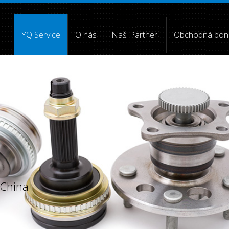
YQ Service
O nás
Naši Partneri
Obchodná pon
[4] =>
[5] => [6] =>
[7] =>
[8] =>
[9] =>
[10] =>
)
China