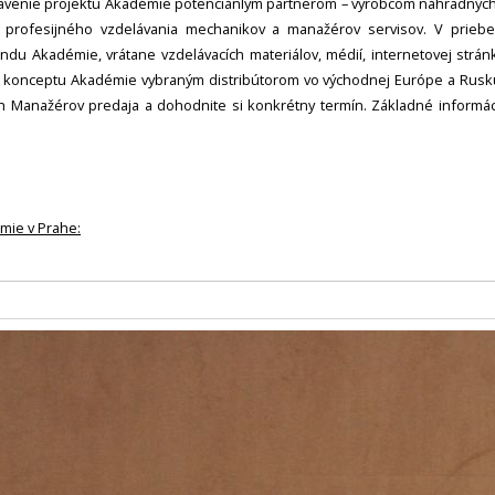
avenie projektu Akadémie potenciánlym partnerom – výrobcom náhradných di
profesijného vzdelávania mechanikov a manažérov servisov. V priebe
endu Akadémie, vrátane vzdelávacích materiálov, médií, internetovej strá
 konceptu Akadémie vybraným distribútorom vo východnej Európe a Rusku,
ch Manažérov predaja a dohodnite si konkrétny termín. Základné informá
.
mie v Prahe: