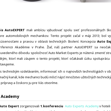
pis AutoEXPERT
mali ambíciu vybudovať spolu sieť profesionálnych ško
re automobilových mechanikov. Tento projekt začal v máji 2013; bol vytv
úsenosťami a praxou v oblasti technických školení. Koncepcia
Auto Ex
ferencii Akadémie v Prahe. Žiaľ, náš partner AutoEXPERT sa neoča
 uvedeného dôvodu spoločnosť Auto Market Experts je nútená zmeniť straté
tkým, ktorí mali záujem o tento projekt, ktorí očakávali úzku spoluprá
stavujeme.
technickým vzdelávaním, informovať ich o najnovších technológiách v ob
rmačný kanál, kde mechanici budú môcť nájsť množstvo užitočných technický
u prípravy a čoskoro ju pre Vás otvoríme.
s Academy
Auto Expert
zorganizovali
1.konferenciu
Auto Experts Academy
v hotel