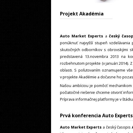
Projekt Akadémia
Auto Market Experts
a
český časo
ponúknuť najvyšší stupeň vzdelávania p
skutočných odborníkov s obrovskými sk
predstavená 13.novembra 2013 na kon
rozbehnutom projekte (v januári 2014). Z
oblasti. S poľutovaním oznamujeme vše
v projekte Akadémie a dočasne ho poza
Našou ambíciou je pomôcť mechanikom s 
počiatočné riešenie chceme otvoriť info
Príprava informačnej platformy je v štádi
Prvá konferencia Auto Expert
Auto Market Experts
a český časopis